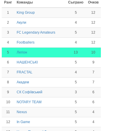
Ранг
Команды
Сыграно
Очков
1
5
12
King Group
2
4
12
Акули
3
5
12
FC Legendary Amateurs
4
4
12
Footballers
5
13
10
Легіон
6
5
9
НАШЕНСЬКІ
7
4
7
FRACTAL
8
5
7
Академ
9
3
6
СК Софіївський
10
5
6
NOTARY TEAM
11
5
4
Nexus
12
5
4
In Game