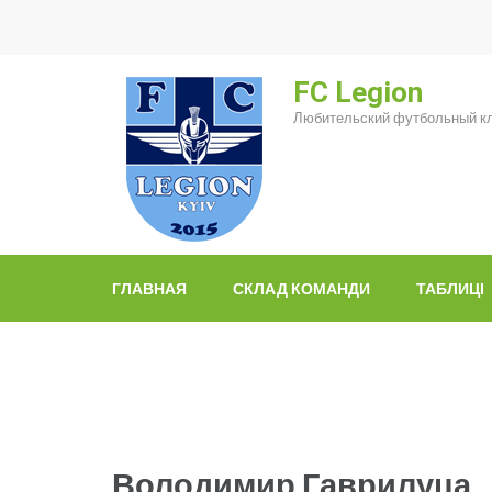
Перейти
к
содержимому
FC Legion
(нажмите
Любительский футбольный кл
Enter)
ГЛАВНАЯ
СКЛАД КОМАНДИ
ТАБЛИЦІ
Володимир Гаврилуца