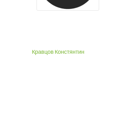
Навигация
Кравцов Констянтин
по
записям