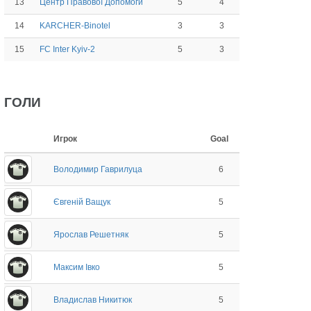
13
5
4
Центр Правової Допомоги
14
3
3
KARCHER-Binotel
15
5
3
FC Inter Kyiv-2
ГОЛИ
Игрок
Goal
Володимир Гаврилуца
6
Євгеній Ващук
5
Ярослав Решетняк
5
Максим Івко
5
Владислав Никитюк
5