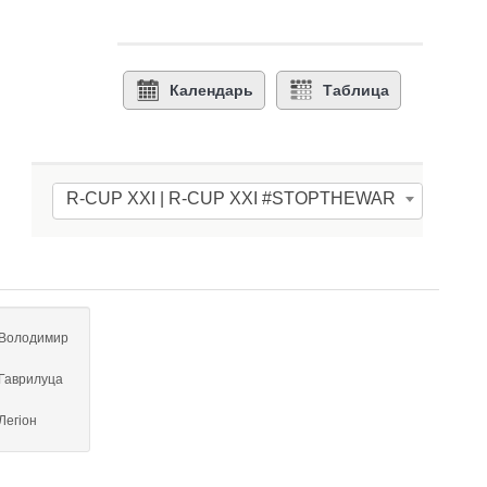
Календарь
Таблица
R-CUP XXI | R-CUP XXI #STOPTHEWAR
Володимир
Гаврилуца
Легіон