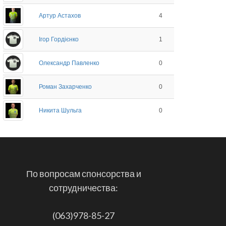
Артур Астахов
4
Ігор Гордієнко
1
Олександр Павленко
0
Роман Захарченко
0
Никита Шульга
0
По вопросам спонсорства и
сотрудничества:
(063)978-85-27