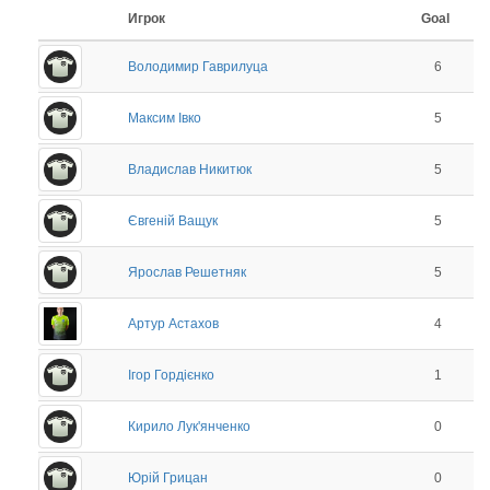
Игрок
Goal
Володимир Гаврилуца
6
Максим Івко
5
Владислав Никитюк
5
Євгеній Ващук
5
Ярослав Решетняк
5
Артур Астахов
4
Ігор Гордієнко
1
Кирило Лук'янченко
0
Юрій Грицан
0