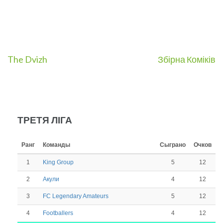
Навигация
The Dvizh
Збірна Коміків
по
записям
ТРЕТЯ ЛІГА
Ранг
Команды
Сыграно
Очков
1
5
12
King Group
2
4
12
Акули
3
5
12
FC Legendary Amateurs
4
4
12
Footballers