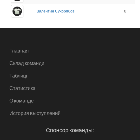
Валентин Сухорябов
0
Главная
Склад команди
Таблиці
Статистика
О команде
История выступлений
Спонсор команды: