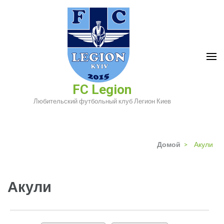
Перейти
к
содержимому
(нажмите
Enter)
FC Legion
Любительский футбольный клуб Легион Киев
Домой
>
Акули
Акули