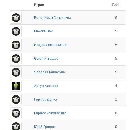
Игрок
Goal
Володимир Гаврилуца
6
Максим Івко
5
Владислав Никитюк
5
Євгеній Ващук
5
Ярослав Решетняк
5
Артур Астахов
4
Ігор Гордієнко
1
Кирило Лук'янченко
0
Юрій Грицан
0