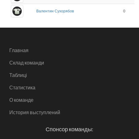
Валентин Сухорябов
0
Главная
Склад команди
Таблиці
Статистика
О команде
История выступлений
Спонсор команды: