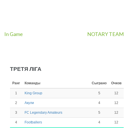
Навигация
In Game
NOTARY TEAM
по
записям
ТРЕТЯ ЛІГА
Ранг
Команды
Сыграно
Очков
1
5
12
King Group
2
4
12
Акули
3
5
12
FC Legendary Amateurs
4
4
12
Footballers