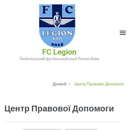
Перейти
к
содержимому
(нажмите
Enter)
FC Legion
Любительский футбольный клуб Легион Киев
Домой
>
Центр Правової Допомоги
Центр Правової Допомоги