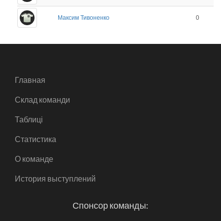
Максим Тивоненко
0
Главная
Склад команди
Таблиці
Статистика
О команде
История выступлений
Спонсор команды: