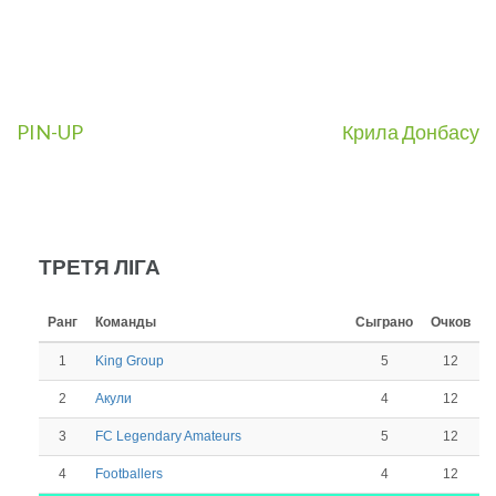
Навигация
PIN-UP
Крила Донбасу
по
записям
ТРЕТЯ ЛІГА
Ранг
Команды
Сыграно
Очков
1
5
12
King Group
2
4
12
Акули
3
5
12
FC Legendary Amateurs
4
4
12
Footballers