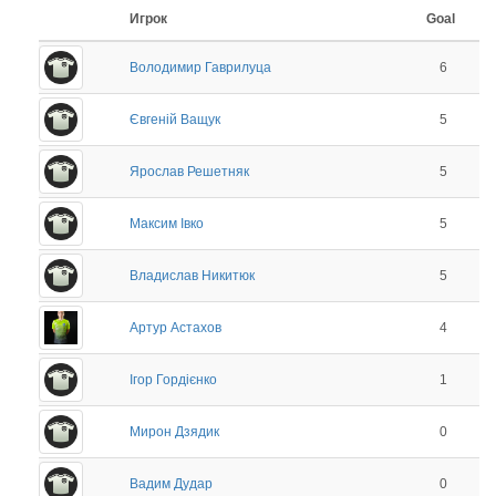
Игрок
Goal
Володимир Гаврилуца
6
Євгеній Ващук
5
Ярослав Решетняк
5
Максим Івко
5
Владислав Никитюк
5
Артур Астахов
4
Ігор Гордієнко
1
Мирон Дзядик
0
Вадим Дудар
0