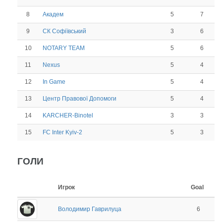
8
5
7
Академ
9
3
6
СК Софіївський
10
5
6
NOTARY TEAM
11
5
4
Nexus
12
5
4
In Game
13
5
4
Центр Правової Допомоги
14
3
3
KARCHER-Binotel
15
5
3
FC Inter Kyiv-2
ГОЛИ
Игрок
Goal
Володимир Гаврилуца
6