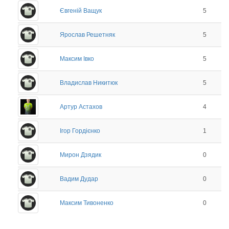
Євгеній Ващук
5
Ярослав Решетняк
5
Максим Івко
5
Владислав Никитюк
5
Артур Астахов
4
Ігор Гордієнко
1
Мирон Дзядик
0
Вадим Дудар
0
Максим Тивоненко
0