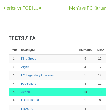
Навигация
Легіон vs FC BILUX
Men’s vs FC Kitrum
по
записям
ТРЕТЯ ЛІГА
Ранг
Команды
Сыграно
Очков
1
5
12
King Group
2
4
12
Акули
3
5
12
FC Legendary Amateurs
4
4
12
Footballers
5
13
10
Легіон
6
5
9
НАШЕНСЬКІ
7
4
7
FRACTAL